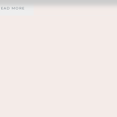
SELLAISTA
READ MORE
RAKKAUTTA
MEITÄ
KOHTAAN