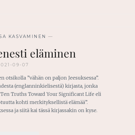
SA KASVAMINEN
—
enesti eläminen
2021-09-07
n otsikolla ”vähän on paljon Jeesuksessa”.
uudesta (englanninkielisestä) kirjasta, jonka
 Ten Truths Toward Your Significant Life eli
tuutta kohti merkityksellistä elämää”.
ssa ja siitä kai tässä kirjassakin on kyse.