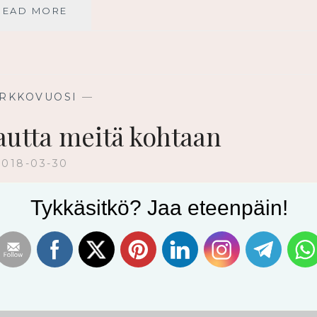
LOPETA
READ MORE
PIENESTI
ELÄMINEN
IRKKOVUOSI
—
kautta meitä kohtaan
2018-03-30
tai niin kuin englanninkieliset Jeesuksen
Tykkäsitkö? Jaa eteenpäin!
 – saa minut aina hartaan ihmetyksen
isäkin takia. Ja ei millaista tahansa
skuoleman. Ja kaikki tämä profetoitiin
nemmin. Jumala tiesi, että tämän piti
rakasti. Niin paljon hän…