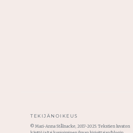
TEKIJÄNOIKEUS
© Mari-Anna Stålnacke, 2017-2025. Tekstien luvaton
käyttö ja/tai kopioiminen ilman kirjoittajan/blogin