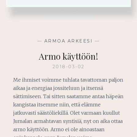
MUUTOKSIIN
READ MORE
SOPEUTUMINEN
—
ARMOA ARKEESI
—
Armo käyttöön!
2018-03-02
Me ihmiset voimme tuhlata tavattoman paljon
aikaa ja energiaa jossiteluun ja itsensä
sättimiseen. Tai sitten saatamme antaa häpeän
kangistaa itsemme niin, että elämme
jatkuvasti säästöliekillä. Olet varmaan kuullut
Jumalan armahtavan syntisiä, nyt on aika ottaa
armo käyttöön. Armo ei ole ainoastaan