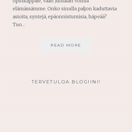
opinkappale, vaan Jumalan voima
elämässämme. Onko sinulla paljon kaduttavia
asioita, syntejä, epäonnistumisia, häpeää?
Tuo…
ARMO
READ MORE
KÄYTTÖÖN!
TERVETULOA BLOGIINI!