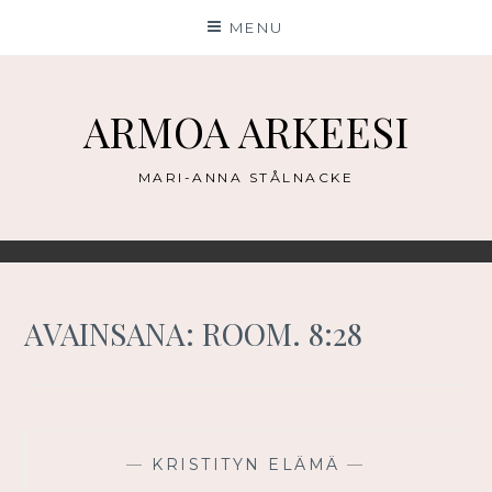
Skip
MENU
to
content
ARMOA ARKEESI
MARI-ANNA STÅLNACKE
AVAINSANA:
ROOM. 8:28
—
KRISTITYN ELÄMÄ
—