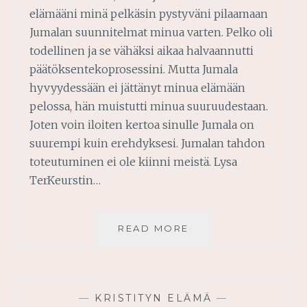
elämääni minä pelkäsin pystyväni pilaamaan
Jumalan suunnitelmat minua varten. Pelko oli
todellinen ja se vähäksi aikaa halvaannutti
päätöksentekoprosessini. Mutta Jumala
hyvyydessään ei jättänyt minua elämään
pelossa, hän muistutti minua suuruudestaan.
Joten voin iloiten kertoa sinulle Jumala on
suurempi kuin erehdyksesi. Jumalan tahdon
toteutuminen ei ole kiinni meistä. Lysa
TerKeurstin…
JUMALA
READ MORE
ON
SUUREMPI
KUIN
EREHDYKSESI
—
KRISTITYN ELÄMÄ
—