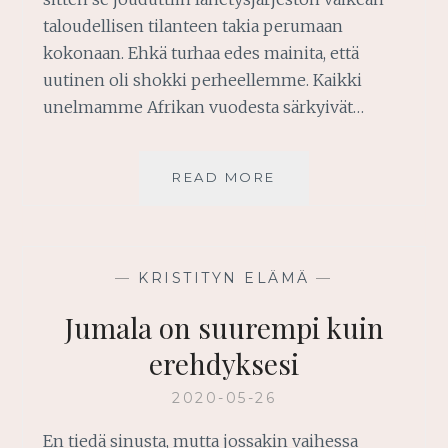
taloudellisen tilanteen takia perumaan
kokonaan. Ehkä turhaa edes mainita, että
uutinen oli shokki perheellemme. Kaikki
unelmamme Afrikan vuodesta särkyivät…
KUN
READ MORE
UNELMAT
SÄRKYVÄT
—
KRISTITYN ELÄMÄ
—
Jumala on suurempi kuin
erehdyksesi
2020-05-26
En tiedä sinusta, mutta jossakin vaihessa