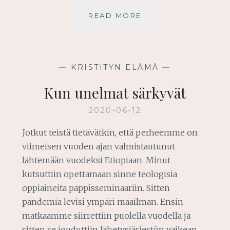
ELÄMÄÄSI
READ MORE
UUDISTETAAN
JUMALAN
SUUNNITELMAN
MUKAISESTI
—
KRISTITYN ELÄMÄ
—
Kun unelmat särkyvät
2020-06-12
Jotkut teistä tietävätkin, että perheemme on
viimeisen vuoden ajan valmistautunut
lähtemään vuodeksi Etiopiaan. Minut
kutsuttiin opettamaan sinne teologisia
oppiaineita pappisseminaariin. Sitten
pandemia levisi ympäri maailman. Ensin
matkaamme siirrettiin puolella vuodella ja
sitten se jouduttiin lähetysjärjestön vaikean