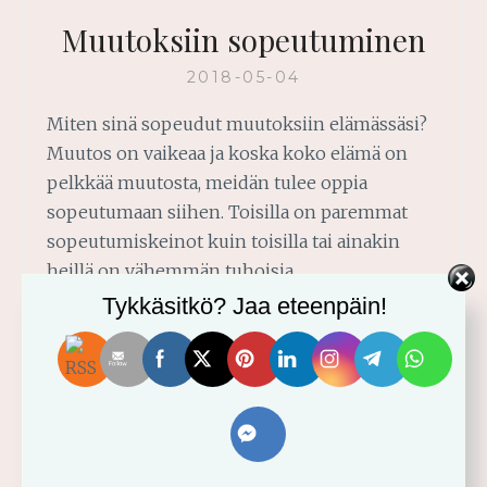
Muutoksiin sopeutuminen
2018-05-04
Miten sinä sopeudut muutoksiin elämässäsi?
Muutos on vaikeaa ja koska koko elämä on
pelkkää muutosta, meidän tulee oppia
sopeutumaan siihen. Toisilla on paremmat
sopeutumiskeinot kuin toisilla tai ainakin
heillä on vähemmän tuhoisia
selviytymismenetelmiä. Muutoksiin
Tykkäsitkö? Jaa eteenpäin!
sopeutuminen on siis erittäin tärkeä
elämäntaito. Myös kristityn elämässä.
Muutoksiin sopeutuminen… Olet varmaankin
huomannut, että muutos elämässä on
väistämätöntä. Jos ei mikää…