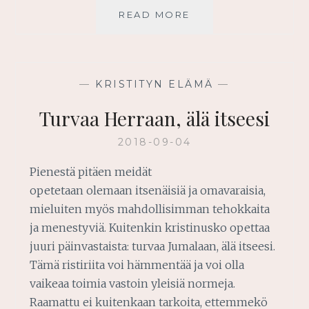
SINÄ
READ MORE
OLET
VAHVA
JEESUKSESSA
—
KRISTITYN ELÄMÄ
—
Turvaa Herraan, älä itseesi
2018-09-04
Pienestä pitäen meidät
opetetaan olemaan itsenäisiä ja omavaraisia,
mieluiten myös mahdollisimman tehokkaita
ja menestyviä. Kuitenkin kristinusko opettaa
juuri päinvastaista: turvaa Jumalaan, älä itseesi.
Tämä ristiriita voi hämmentää ja voi olla
vaikeaa toimia vastoin yleisiä normeja.
Raamattu ei kuitenkaan tarkoita, ettemmekö