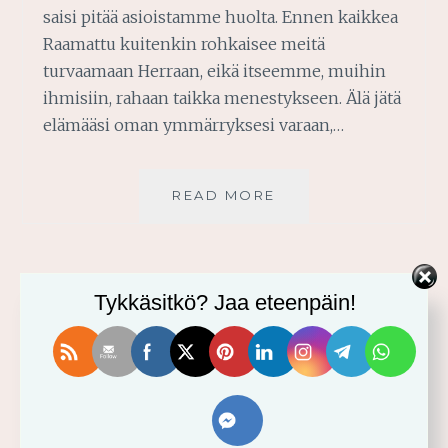
saisi pitää asioistamme huolta. Ennen kaikkea
Raamattu kuitenkin rohkaisee meitä
turvaamaan Herraan, eikä itseemme, muihin
ihmisiin, rahaan taikka menestykseen. Älä jätä
elämääsi oman ymmärryksesi varaan,…
TURVAA
READ MORE
HERRAAN,
ÄLÄ
ITSEESI
Tykkäsitkö? Jaa eteenpäin!
TERVETULOA BLOGIINI!