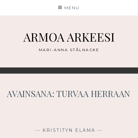
Skip
MENU
to
content
ARMOA ARKEESI
MARI-ANNA STÅLNACKE
AVAINSANA:
TURVAA HERRAAN
—
KRISTITYN ELÄMÄ
—