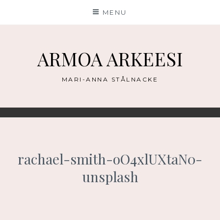
Skip
MENU
to
content
ARMOA ARKEESI
MARI-ANNA STÅLNACKE
rachael-smith-oO4xlUXtaN0-
unsplash