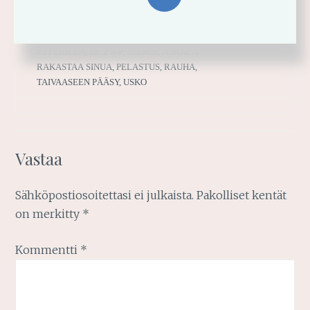
ARMOA ARKEESI
ARMOSSA EI OLE KIIRETTÄ
,
ARMOSSA OLET
JO PERILLÄ
,
EF. 2:8-9
,
JEESUS
,
JUMALA
RAKASTAA SINUA
,
PELASTUS
,
RAUHA
,
TAIVAASEEN PÄÄSY
,
USKO
Vastaa
Sähköpostiosoitettasi ei julkaista.
Pakolliset kentät
on merkitty
*
Kommentti
*