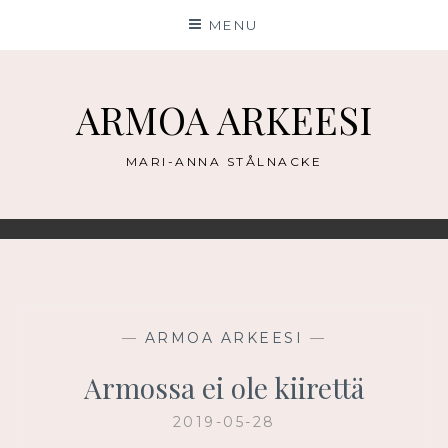
Skip
MENU
to
content
ARMOA ARKEESI
MARI-ANNA STÅLNACKE
—
ARMOA ARKEESI
—
Armossa ei ole kiirettä
2019-05-28