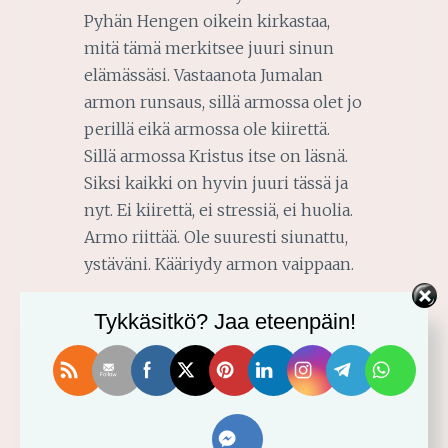
Pyhän Hengen oikein kirkastaa,
mitä tämä merkitsee juuri sinun
elämässäsi. Vastaanota Jumalan
armon runsaus, sillä armossa olet jo
perillä eikä armossa ole kiirettä.
Sillä armossa Kristus itse on läsnä.
Siksi kaikki on hyvin juuri tässä ja
nyt. Ei kiirettä, ei stressiä, ei huolia.
Armo riittää. Ole suuresti siunattu,
ystäväni. Kääriydy armon vaippaan.
Tykkäsitkö? Jaa eteenpäin!
2019-05-28
MARI-ANNA