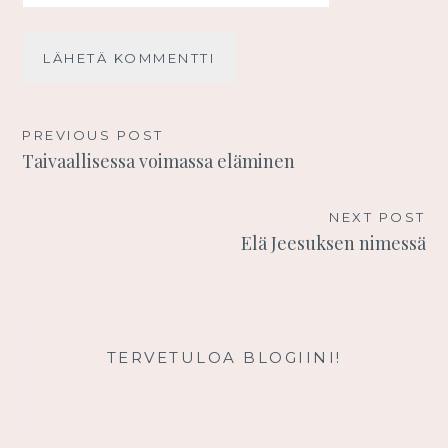
Artikkelien
PREVIOUS POST
Taivaallisessa voimassa eläminen
selaus
NEXT POST
Elä Jeesuksen nimessä
TERVETULOA BLOGIINI!