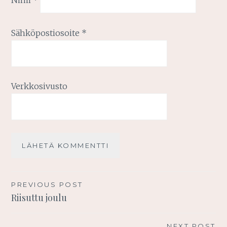
Sähköpostiosoite
*
Verkkosivusto
Artikkelien
PREVIOUS POST
Riisuttu joulu
selaus
NEXT POST