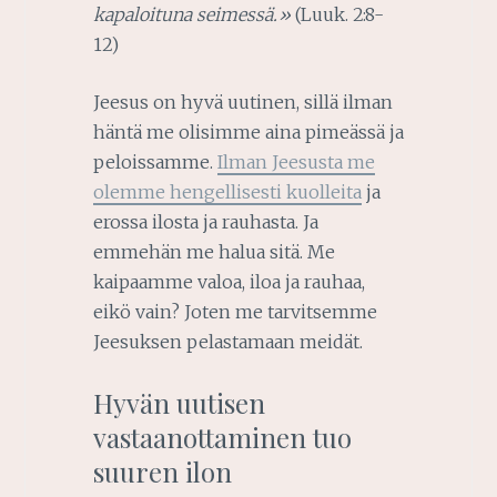
kapaloituna seimessä.»
(Luuk. 2:8-
12)
Jeesus on hyvä uutinen, sillä ilman
häntä me olisimme aina pimeässä ja
peloissamme.
Ilman Jeesusta me
olemme hengellisesti kuolleita
ja
erossa ilosta ja rauhasta. Ja
emmehän me halua sitä. Me
kaipaamme valoa, iloa ja rauhaa,
eikö vain? Joten me tarvitsemme
Jeesuksen pelastamaan meidät.
Hyvän uutisen
vastaanottaminen tuo
suuren ilon