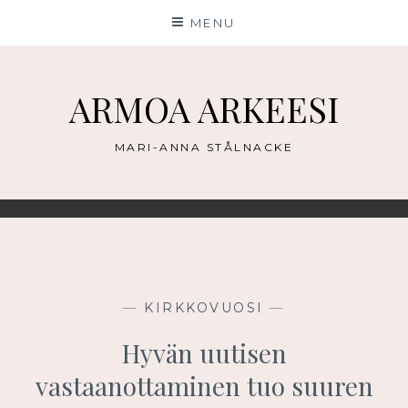
Skip
MENU
to
content
ARMOA ARKEESI
MARI-ANNA STÅLNACKE
—
KIRKKOVUOSI
—
Hyvän uutisen
vastaanottaminen tuo suuren