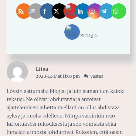
12
,
PELASTUSSUUNNITELMA
,
SUURI ILO
,
TOIVO
2 thoughts on “
Hyvän uutisen
vastaanottaminen tuo suuren ilon
”
Liisa
2020-12-17 at 11:05 pm
Vastaa
Löysin sattumalta blogisi ja luin saman tien kaikki
tekstisi. Ne olivat lohduttavia ja antoivat
ajattelemisen aihetta. Itselläni on ollut ahdistava
syksy ja huolia edelleen. Niinpä varsinkin nuo
kirjoituksesi rukouksesta ja sen voimasta sekä
Jumalan armosta lohduttivat. Rukoilen, että saisin