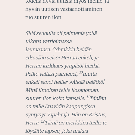
todella hyviä uutisia myös meille. Ja
hyvän uutisen vastaanottaminen
tuo suuren ilon.
Sillä seudulla oli paimenia yöllä
ulkona vartioimassa
9
laumaansa.
Yhtäkkiä heidän
edessään seisoi Herran enkeli, ja
Herran kirkkaus ympäröi heidät.
10
Pelko valtasi paimenet,
mutta
enkeli sanoi heille: »Älkää pelätkö!
Minä ilmoitan teille ilosanoman,
11
suuren ilon koko kansalle.
Tänään
on teille Daavidin kaupungissa
syntynyt Vapahtaja. Hän on Kristus,
12
Herra.
Tämä on merkkinä teille: te
löydätte lapsen, joka makaa