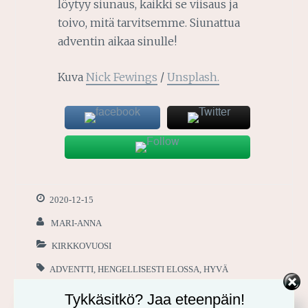
löytyy siunaus, kaikki se viisaus ja
toivo, mitä tarvitsemme. Siunattua
adventin aikaa sinulle!
Kuva
Nick Fewings
/
Unsplash.
2020-12-15
MARI-ANNA
KIRKKOVUOSI
ADVENTTI
,
HENGELLISESTI ELOSSA
,
HYVÄ
UUTINEN
,
ILO
,
ILOSANOMA
,
JEESUS
,
JOULU
,
Tykkäsitkö? Jaa eteenpäin!
JUMALAN PELASTUSSUUNNITELMA
,
LUUK. 2:8-