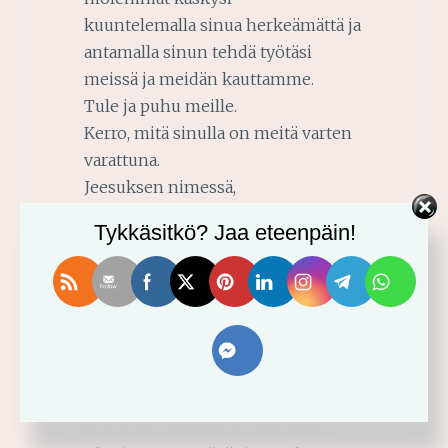
kuuntelemalla sinua herkeämättä ja
antamalla sinun tehdä työtäsi
meissä ja meidän kauttamme.
Tule ja puhu meille.
Kerro, mitä sinulla on meitä varten
varattuna.
Jeesuksen nimessä,
Aamen
Tykkäsitkö? Jaa eteenpäin!
P.S:
Millaisia ajatuksia ja kysymyksiä
sinulle herää? Kuunteletkö sinä
Jumalaa herkeämättä? Mitkä asiat
edesauttaisivat sinua olemaan vielä
enemmän kuuliainen Jumalalle?