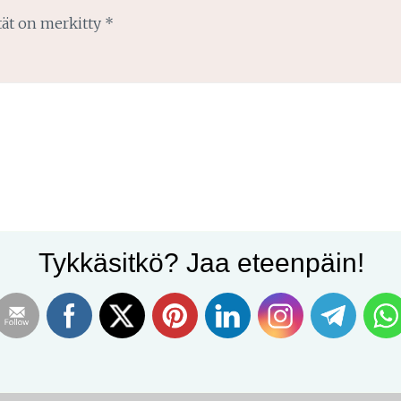
tät on merkitty
*
Tykkäsitkö? Jaa eteenpäin!