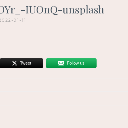
qOYr_-IUOnQ-unsplash
2022-01-11
Tweet
Follow us