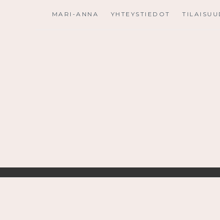
Skip
MARI-ANNA
YHTEYSTIEDOT
TILAISU
to
content