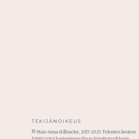
TEKIJÄNOIKEUS
© Mari-Anna Stålnacke, 2017-2025. Tekstien luvaton
käyttö ja/tai kopioiminen ilman kirjoittajan/blogin