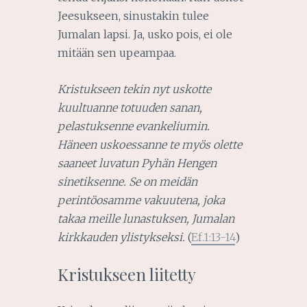
Jeesukseen, sinustakin tulee
Jumalan lapsi. Ja, usko pois, ei ole
mitään sen upeampaa.
Kristukseen tekin nyt uskotte
kuultuanne totuuden sanan,
pelastuksenne evankeliumin.
Häneen uskoessanne te myös olette
saaneet luvatun Pyhän Hengen
sinetiksenne. Se on meidän
perintöosamme vakuutena, joka
takaa meille lunastuksen, Jumalan
kirkkauden ylistykseksi.
(
Ef.1:13-14
)
Kristukseen liitetty