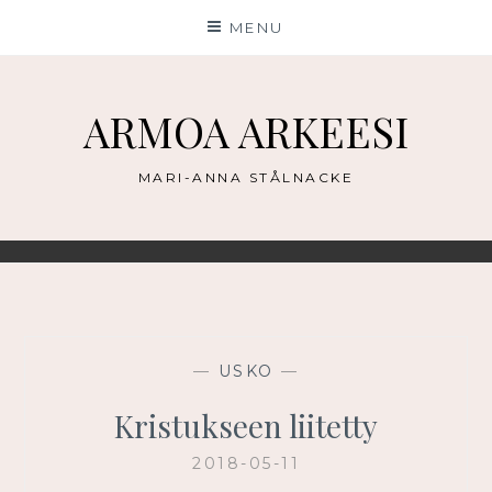
Skip
MENU
to
content
ARMOA ARKEESI
MARI-ANNA STÅLNACKE
—
USKO
—
Kristukseen liitetty
2018-05-11