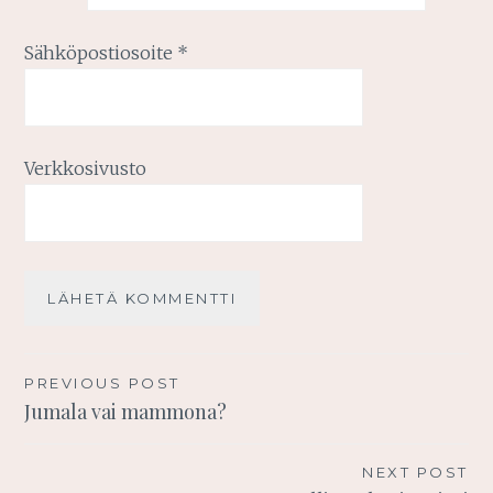
Sähköpostiosoite
*
Verkkosivusto
Artikkelien
PREVIOUS POST
Jumala vai mammona?
selaus
NEXT POST