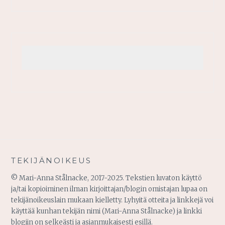
TEKIJÄNOIKEUS
© Mari-Anna Stålnacke, 2017-2025. Tekstien luvaton käyttö
ja/tai kopioiminen ilman kirjoittajan/blogin omistajan lupaa on
tekijänoikeuslain mukaan kielletty. Lyhyitä otteita ja linkkejä voi
käyttää kunhan tekijän nimi (Mari-Anna Stålnacke) ja linkki
blogiin on selkeästi ja asianmukaisesti esillä.