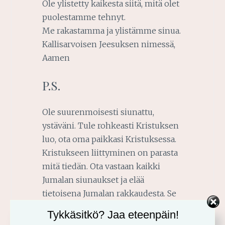
Ole ylistetty kaikesta siitä, mitä olet
puolestamme tehnyt.
Me rakastamma ja ylistämme sinua.
Kallisarvoisen Jeesuksen nimessä,
Aamen
P.S.
Ole suurenmoisesti siunattu,
ystäväni. Tule rohkeasti Kristuksen
luo, ota oma paikkasi Kristuksessa.
Kristukseen liittyminen on parasta
mitä tiedän. Ota vastaan kaikki
Jumalan siunaukset ja elää
tietoisena Jumalan rakkaudesta. Se
ei lopu koskaan!
Tykkäsitkö? Jaa eteenpäin!