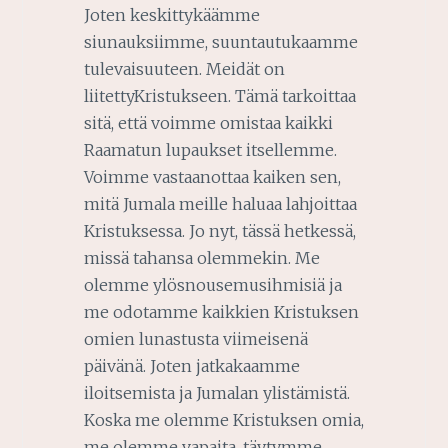
Joten keskittykäämme
siunauksiimme, suuntautukaamme
tulevaisuuteen. Meidät on
liitettyKristukseen. Tämä tarkoittaa
sitä, että voimme omistaa kaikki
Raamatun lupaukset itsellemme.
Voimme vastaanottaa kaiken sen,
mitä Jumala meille haluaa lahjoittaa
Kristuksessa. Jo nyt, tässä hetkessä,
missä tahansa olemmekin. Me
olemme ylösnousemusihmisiä ja
me odotamme kaikkien Kristuksen
omien lunastusta viimeisenä
päivänä. Joten jatkakaamme
iloitsemista ja Jumalan ylistämistä.
Koska me olemme Kristuksen omia,
me olemme vapaita, täytymme