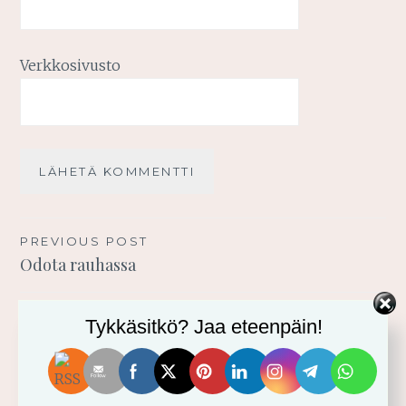
Verkkosivusto
Artikkelien
PREVIOUS POST
Odota rauhassa
selaus
Tykkäsitkö? Jaa eteenpäin!
TERVETULOA BLOGIINI!