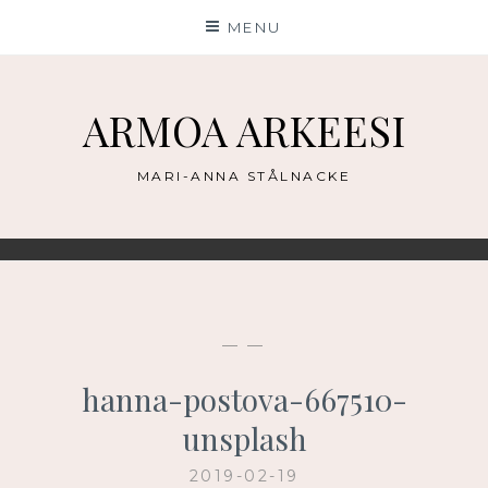
Skip
MENU
to
content
ARMOA ARKEESI
MARI-ANNA STÅLNACKE
— —
hanna-postova-667510-
unsplash
2019-02-19