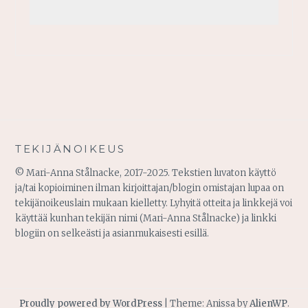
TEKIJÄNOIKEUS
© Mari-Anna Stålnacke, 2017-2025. Tekstien luvaton käyttö
ja/tai kopioiminen ilman kirjoittajan/blogin omistajan lupaa on
tekijänoikeuslain mukaan kielletty. Lyhyitä otteita ja linkkejä voi
käyttää kunhan tekijän nimi (Mari-Anna Stålnacke) ja linkki
blogiin on selkeästi ja asianmukaisesti esillä.
Proudly powered by WordPress
|
Theme: Anissa by
AlienWP
.