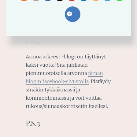
Jeesuksesta. Nauti
keskeneräisyydestä. Sillä Jeesus on
läsnä ja hänessä meillä on kaikki.
P.S.2
Armoa arkeesi -blogi on täyttänyt
kaksi vuotta! Sitä juhlistan
pienimuotoisella arvonna
tämän
blogin facebook-sivustolla
. Pistäydy
sinäkin tykkäämässä ja
kommentoimassa ja voit voittaa
rukous/siunauskorttisetin itsellesi.
P.S.3