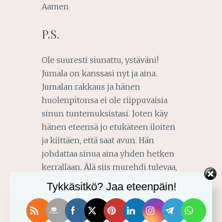
Aamen
P.S.
Ole suuresti siunattu, ystäväni!
Jumala on kanssasi nyt ja aina.
Jumalan rakkaus ja hänen
huolenpitonsa ei ole riippuvaisia
sinun tuntemuksistasi. Joten käy
hänen eteensä jo etukäteen iloiten
ja kiittäen, että saat avun. Hän
johdattaa sinua aina yhden hetken
kerrallaan. Älä siis murehdi tulevaa,
vaan elä tässä hetkessä Jeesuksen
Tykkäsitkö? Jaa eteenpäin!
kanssa. Kun elämme Jeesuksen
kanssa, meillä on kaikki, mitä
tarvitsemme. Joten nauti