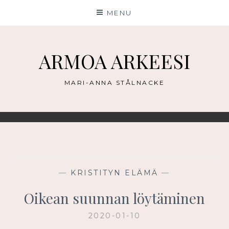
Skip
MENU
to
content
ARMOA ARKEESI
MARI-ANNA STÅLNACKE
—
KRISTITYN ELÄMÄ
—
Oikean suunnan löytäminen
2020-01-10