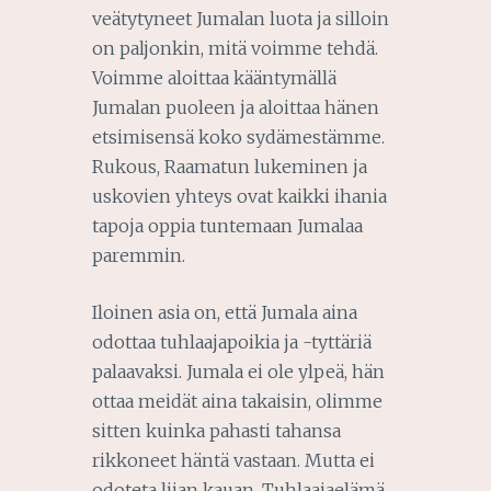
veätytyneet Jumalan luota ja silloin
on paljonkin, mitä voimme tehdä.
Voimme aloittaa kääntymällä
Jumalan puoleen ja aloittaa hänen
etsimisensä koko sydämestämme.
Rukous, Raamatun lukeminen ja
uskovien yhteys ovat kaikki ihania
tapoja oppia tuntemaan Jumalaa
paremmin.
Iloinen asia on, että Jumala aina
odottaa tuhlaajapoikia ja -tyttäriä
palaavaksi. Jumala ei ole ylpeä, hän
ottaa meidät aina takaisin, olimme
sitten kuinka pahasti tahansa
rikkoneet häntä vastaan. Mutta ei
odoteta liian kauan. Tuhlaajaelämä