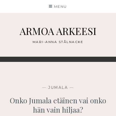
Skip
MENU
to
content
ARMOA ARKEESI
MARI-ANNA STÅLNACKE
—
JUMALA
—
Onko Jumala etäinen vai onko
hän vain hiljaa?