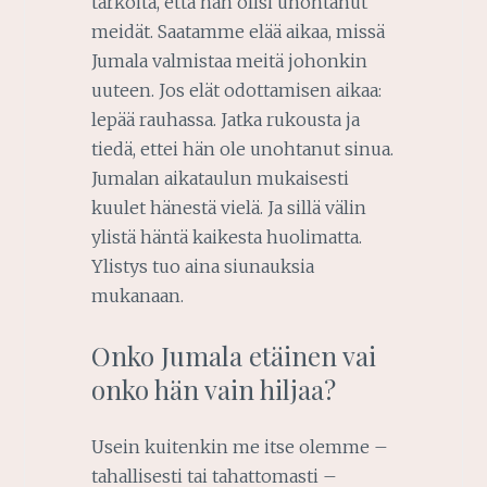
tarkoita, että hän olisi unohtanut
meidät. Saatamme elää aikaa, missä
Jumala valmistaa meitä johonkin
uuteen. Jos elät odottamisen aikaa:
lepää rauhassa. Jatka rukousta ja
tiedä, ettei hän ole unohtanut sinua.
Jumalan aikataulun mukaisesti
kuulet hänestä vielä. Ja sillä välin
ylistä häntä kaikesta huolimatta.
Ylistys tuo aina siunauksia
mukanaan.
Onko Jumala etäinen vai
onko hän vain hiljaa?
Usein kuitenkin me itse olemme –
tahallisesti tai tahattomasti –