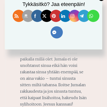
Rakas ystävä! Muista, että olet
Tykkäsitkö? Jaa eteenpäin!
Jumalan silmäterä! Kun sisäistät
tämän tosiasian, elämäsi muutuu
paremmaksi. Silloin kohtelet itseäsi
lempeämmin ja arvostavammin,
sillä Jumalan silmäterää ei saa
kohdella miten tahansa! Ole
suuresti siunattu juuri sellaisessa
mielialassa kuin olet, juuri sillä
paikalla millä olet. Jumala ei ole
unohtanut sinua eikä hän voisi
rakastaa sinua yhtään enempää, se
on aina vakio – tuntui sinusta
sitten miltä tahansa. Iloitse Jumalan
rakkaudesta ja jos sinusta tuntuu,
että kaipaat lisähoitoa, hakeudu Isän
sylihoitoon. Jeesus kanssasi!