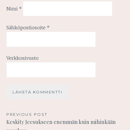
Nimi
*
Sähköpostiosoite
*
Verkkosivusto
Artikkelien
PREVIOUS POST
Keskity Jeesukseen enemmän kuin mihinkään
selaus