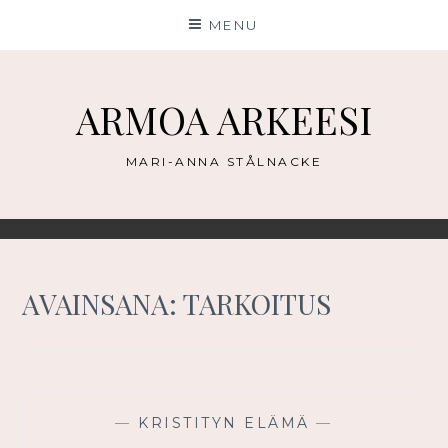
Skip
MENU
to
content
ARMOA ARKEESI
MARI-ANNA STÅLNACKE
AVAINSANA:
TARKOITUS
—
KRISTITYN ELÄMÄ
—