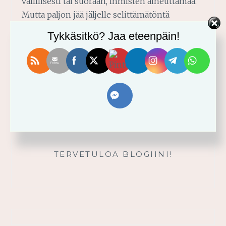
välillisesti tai suoraan, ihmisten aiheuttamaa.
Mutta paljon jää jäljelle selittämätöntä
kärsimystä. Mikä tahansa kärsimyksemme
Tykkäsitkö? Jaa eteenpäin!
onkaan aiheuttanut, sen kohtaaminen on
raastavaa. Silloin ei meillä…
MITEN
READ MORE
VARAUTUA
VAIKEUKSIIN
TERVETULOA BLOGIINI!