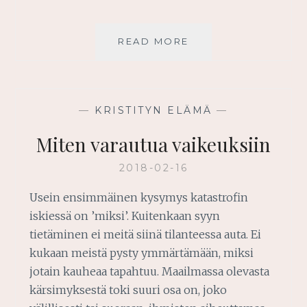
ELÄ
READ MORE
JEESUKSEN
NIMESSÄ
—
KRISTITYN ELÄMÄ
—
Miten varautua vaikeuksiin
2018-02-16
Usein ensimmäinen kysymys katastrofin
iskiessä on ’miksi’. Kuitenkaan syyn
tietäminen ei meitä siinä tilanteessa auta. Ei
kukaan meistä pysty ymmärtämään, miksi
jotain kauheaa tapahtuu. Maailmassa olevasta
kärsimyksestä toki suuri osa on, joko