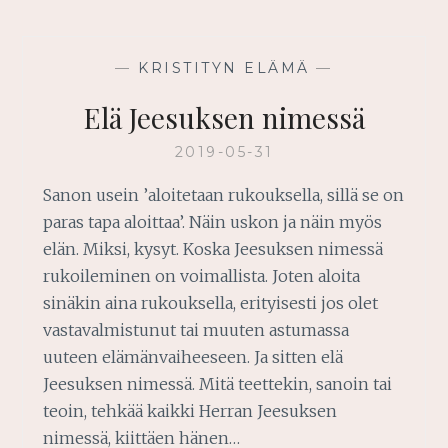
JEESUKSESSA
—
KRISTITYN ELÄMÄ
—
Elä Jeesuksen nimessä
2019-05-31
Sanon usein ’aloitetaan rukouksella, sillä se on
paras tapa aloittaa’. Näin uskon ja näin myös
elän. Miksi, kysyt. Koska Jeesuksen nimessä
rukoileminen on voimallista. Joten aloita
sinäkin aina rukouksella, erityisesti jos olet
vastavalmistunut tai muuten astumassa
uuteen elämänvaiheeseen. Ja sitten elä
Jeesuksen nimessä. Mitä teettekin, sanoin tai
teoin, tehkää kaikki Herran Jeesuksen
nimessä, kiittäen hänen…