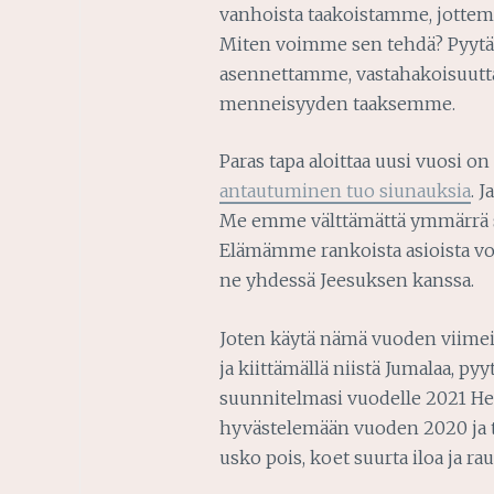
vanhoista taakoistamme, jotte
Miten voimme sen tehdä? Pyytä
asennettamme, vastahakoisuutt
menneisyyden taaksemme.
Paras tapa aloittaa uusi vuosi on 
antautuminen tuo siunauksia
. 
Me emme välttämättä ymmärrä sit
Elämämme rankoista asioista vo
ne yhdessä Jeesuksen kanssa.
Joten käytä nämä vuoden viimeis
ja kiittämällä niistä Jumalaa, py
suunnitelmasi vuodelle 2021 Her
hyvästelemään vuoden 2020 ja t
usko pois, koet suurta iloa ja ra