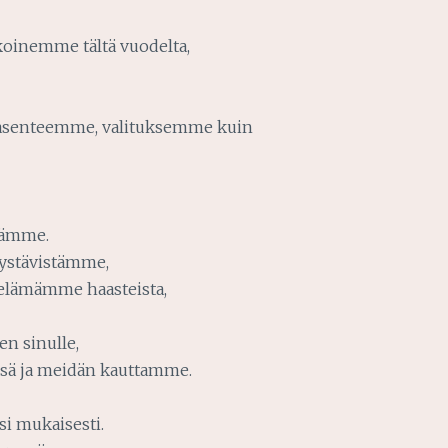
oinemme tältä vuodelta,
t asenteemme, valituksemme kuin
sämme.
ystävistämme,
a elämämme haasteista,
 sinulle,
ssä ja meidän kauttamme.
si mukaisesti.