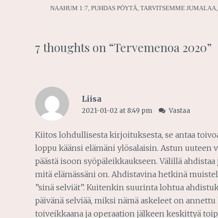
NAAHUM 1:7
,
PUHDAS PÖYTÄ
,
TARVITSEMME JUMALAA
7 thoughts on “
Tervemenoa 2020
”
Liisa
2021-01-02 at 8:49 pm
Vastaa
Kiitos lohdullisesta kirjoituksesta, se antaa toi
loppu käänsi elämäni ylösalaisin. Astun uuteen 
päästä isoon syöpäleikkaukseen. Välillä ahdistaa j
mitä elämässäni on. Ahdistavina hetkinä muistele
”sinä selviät”. Kuitenkin suurinta lohtua ahdistu
päivänä selviää, miksi nämä askeleet on annettu k
toiveikkaana ja operaation jälkeen keskittyä to