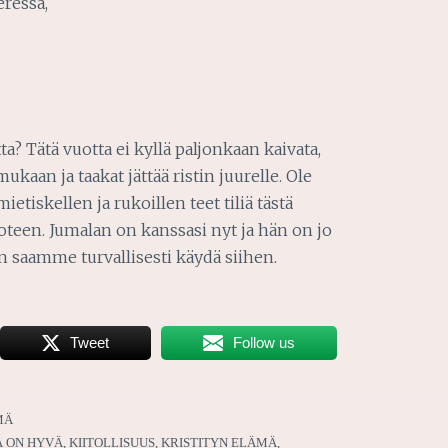
eressä,
a? Tätä vuotta ei kyllä paljonkaan kaivata,
ukaan ja taakat jättää ristin juurelle. Ole
ietiskellen ja rukoillen teet tiliä tästä
oteen. Jumalan on kanssasi nyt ja hän on jo
 saamme turvallisesti käydä siihen.
Tweet
Follow us
MÄ
 ON HYVÄ
,
KIITOLLISUUS
,
KRISTITYN ELÄMÄ
,