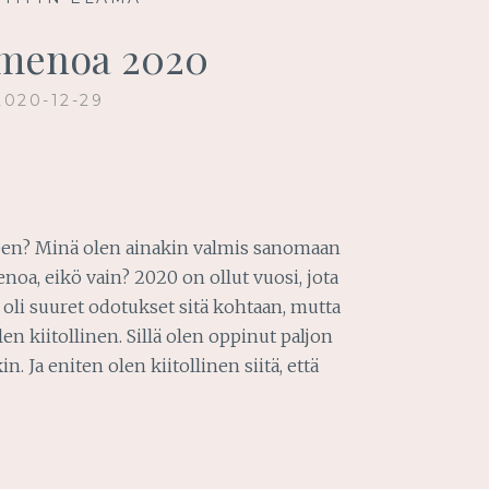
menoa 2020
2020-12-29
een? Minä olen ainakin valmis sanomaan
oa, eikö vain? 2020 on ollut vuosi, jota
li suuret odotukset sitä kohtaan, mutta
len kiitollinen. Sillä olen oppinut paljon
. Ja eniten olen kiitollinen siitä, että