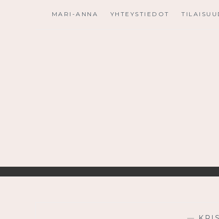
Skip
MARI-ANNA
YHTEYSTIEDOT
TILAISU
to
content
—
KRI