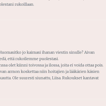
olestani rukoillaan.
. Huomasitko jo kaimasi ihanan viestin sinulle? Aivan
iedä, että rukoilemme puolestasi.
a olet kiinni toivossa ja ilossa, joita ei voida ottaa pois.
an armon koskettaa niin hoitajien ja lääkärien käsien
utta. Ole suuresti siunattu, Liisa. Rukoukset kantavat