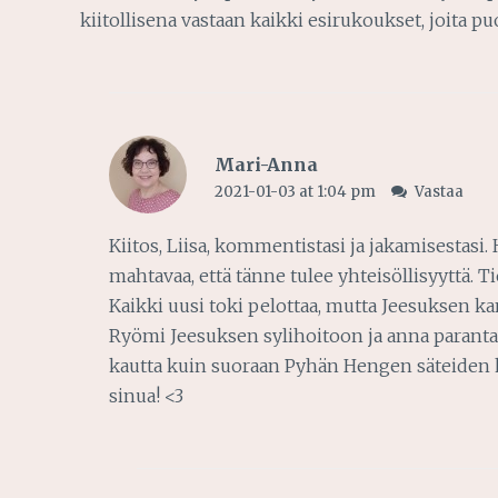
kiitollisena vastaan kaikki esirukoukset, joita pu
Mari-Anna
2021-01-03 at 1:04 pm
Vastaa
Kiitos, Liisa, kommentistasi ja jakamisestasi
mahtavaa, että tänne tulee yhteisöllisyyttä. T
Kaikki uusi toki pelottaa, mutta Jeesuksen kanss
Ryömi Jeesuksen sylihoitoon ja anna parantav
kautta kuin suoraan Pyhän Hengen säteiden ka
sinua! <3