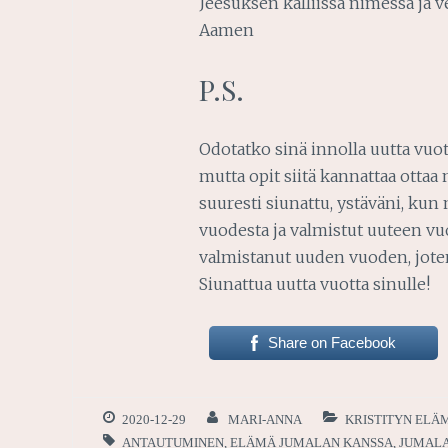
Jeesuksen kalliissa nimessä ja v
Aamen
P.S.
Odotatko sinä innolla uutta vuott
mutta opit siitä kannattaa ottaa m
suuresti siunattu, ystäväni, kun m
vuodesta ja valmistut uuteen vu
valmistanut uuden vuoden, joten
Siunattua uutta vuotta sinulle!
Share on Facebook
2020-12-29
MARI-ANNA
KRISTITYN ELÄ
ANTAUTUMINEN
,
ELÄMÄ JUMALAN KANSSA
,
JUMALA