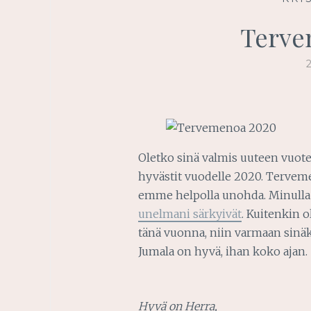
Terve
Oletko sinä valmis uuteen vuot
hyvästit vuodelle 2020. Tervemen
emme helpolla unohda. Minulla o
unelmani särkyivät
. Kuitenkin o
tänä vuonna, niin varmaan sinäkin
Jumala on hyvä, ihan koko ajan.
Hyvä on Herra,