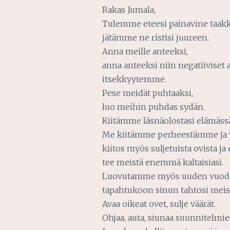
Rakas Jumala,
Tulemme eteesi painavine taakk
jätämme ne ristisi juureen.
Anna meille anteeksi,
anna anteeksi niin negatiivise
itsekkyytemme.
Pese meidät puhtaaksi,
luo meihin puhdas sydän.
Kiitämme läsnäolostasi elämäs
Me kiitämme perheestämme ja 
kiitos myös suljetuista ovista j
tee meistä enemmä kaltaisiasi.
Luovutamme myös uuden vuoden
tapahtukoon sinun tahtosi mei
Avaa oikeat ovet, sulje väärät.
Ohjaa, auta, siunaa suunnitelmie