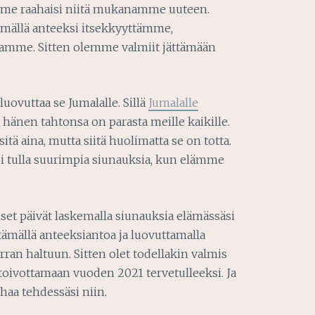
mme raahaisi niitä mukanamme uuteen.
mällä anteeksi itsekkyyttämme,
amme. Sitten olemme valmiit jättämään
luovuttaa se Jumalalle. Sillä
Jumalalle
Ja hänen tahtonsa on parasta meille kaikille.
ä aina, mutta siitä huolimatta se on totta.
i tulla suurimpia siunauksia, kun elämme
et päivät laskemalla siunauksia elämässäsi
ytämällä anteeksiantoa ja luovuttamalla
ran haltuun. Sitten olet todellakin valmis
oivottamaan vuoden 2021 tervetulleeksi. Ja
uhaa tehdessäsi niin.