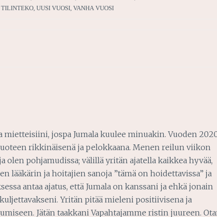
,
TILINTEKO
,
UUSI VUOSI
,
VANHA VUOSI
voa mietteisiini, jospa Jumala kuulee minuakin. Vuoden 202
vuoteen rikkinäisenä ja pelokkaana. Menen reilun viikon
a olen pohjamudissa; välillä yritän ajatella kaikkea hyvää,
n lääkärin ja hoitajien sanoja ”tämä on hoidettavissa” ja
ksessa antaa ajatus, että Jumala on kanssani ja ehkä jonain
uljettavakseni. Yritän pitää mieleni positiivisena ja
ipumiseen. Jätän taakkani Vapahtajamme ristin juureen. Ot