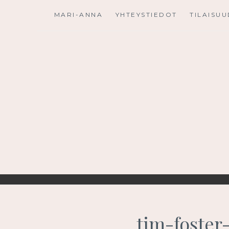
Skip
MARI-ANNA
YHTEYSTIEDOT
TILAISU
to
content
tim-foster