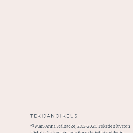
TEKIJÄNOIKEUS
© Mari-Anna Stålnacke, 2017-2025. Tekstien luvaton
käyttö ja/tai kopioiminen ilman kirjoittajan/blogin