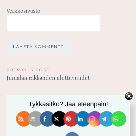
Verkkosivusto
Artikkelien
PREVIOUS POST
Jumalan rakkauden ulottuvuudet
selaus
Tykkäsitkö? Jaa eteenpäin!
TERVETULOA BLOGIINI!