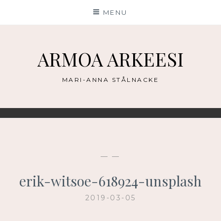
Skip
MENU
to
content
ARMOA ARKEESI
MARI-ANNA STÅLNACKE
— —
erik-witsoe-618924-unsplash
2019-03-05