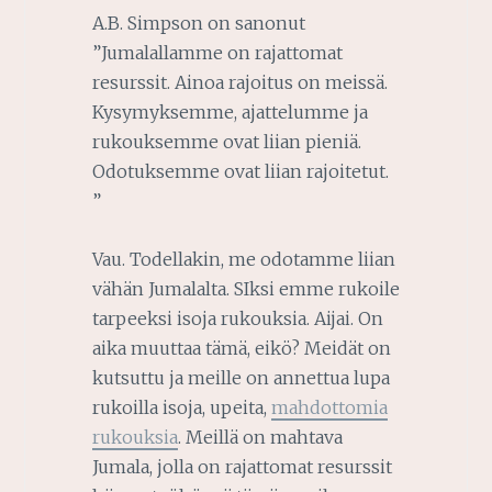
A.B. Simpson on sanonut
”Jumalallamme on rajattomat
resurssit. Ainoa rajoitus on meissä.
Kysymyksemme, ajattelumme ja
rukouksemme ovat liian pieniä.
Odotuksemme ovat liian rajoitetut.
”
Vau. Todellakin, me odotamme liian
vähän Jumalalta. SIksi emme rukoile
tarpeeksi isoja rukouksia. Aijai. On
aika muuttaa tämä, eikö? Meidät on
kutsuttu ja meille on annettua lupa
rukoilla isoja, upeita,
mahdottomia
rukouksia
. Meillä on mahtava
Jumala, jolla on rajattomat resurssit