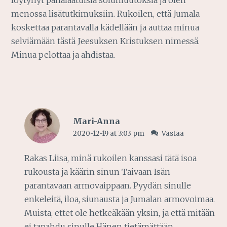
löytynyt pahalaatuisia solumuutoksia ja olen
menossa lisätutkimuksiin. Rukoilen, että Jumala
koskettaa parantavalla kädellään ja auttaa minua
selviämään tästä Jeesuksen Kristuksen nimessä.
Minua pelottaa ja ahdistaa.
Mari-Anna
2020-12-19 at 3:03 pm
Vastaa
Rakas Liisa, minä rukoilen kanssasi tätä isoa
rukousta ja käärin sinun Taivaan Isän
parantavaan armovaippaan. Pyydän sinulle
enkeleitä, iloa, siunausta ja Jumalan armovoimaa.
Muista, ettet ole hetkeäkään yksin, ja että mitään
ei tapahdu sinulle Hänen tietämättään.