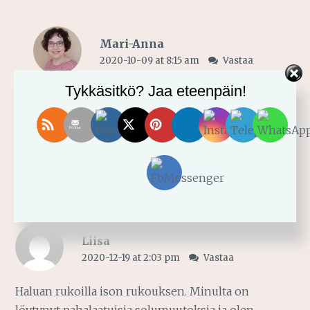
Mari-Anna
2020-10-09 at 8:15 am
Vastaa
Tykkäsitkö? Jaa eteenpäin!
Rakas Ketturouva, kiitos lämpimistä ja
rohkaisevista sanoistasi. Kiva, kun tykkäsit
jutusta, täytyypä muistaa laittaa siitä linkki tänne
blogiinkin. Oikein siunattua syksyä sinulle!
Liisa
2020-12-19 at 2:03 pm
Vastaa
Haluan rukoilla ison rukouksen. Minulta on