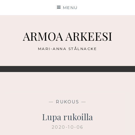
Skip
MENU
to
content
ARMOA ARKEESI
MARI-ANNA STÅLNACKE
—
RUKOUS
—
Lupa rukoilla
2020-10-06