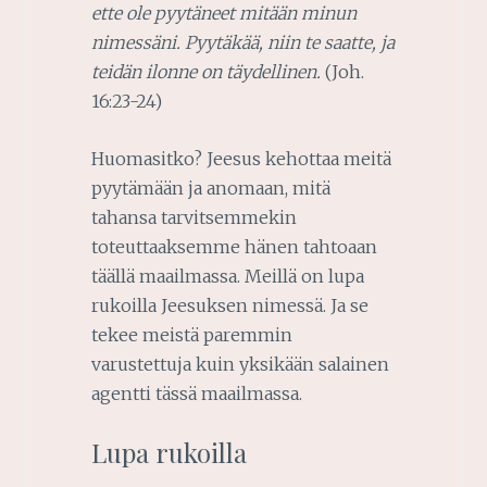
ette ole pyytäneet mitään minun
nimessäni. Pyytäkää, niin te saatte, ja
teidän ilonne on täydellinen.
(Joh.
16:23-24)
Huomasitko? Jeesus kehottaa meitä
pyytämään ja anomaan, mitä
tahansa tarvitsemmekin
toteuttaaksemme hänen tahtoaan
täällä maailmassa. Meillä on lupa
rukoilla Jeesuksen nimessä. Ja se
tekee meistä paremmin
varustettuja kuin yksikään salainen
agentti tässä maailmassa.
Lupa rukoilla