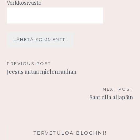
Verkkosivusto
Artikkelien
PREVIOUS POST
Jeesus antaa mielenrauhan
selaus
NEXT POST
Saat olla allapäin
TERVETULOA BLOGIINI!