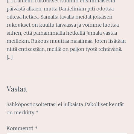
[…] Danielin rukoukset kuultiin ensimmäisestä
päivästä alkaen, mutta Danielinkin piti odottaa
oikeaa hetkeä. Samalla tavalla meidät jokaisen
rukoukset on kuultu taivaassa ja voimme luottaa
siihen, että parhaimmalla hetkellä Jumala vastaa
meillekin. Rukous muuttaa maailmaa. Joten lisätään
niitä entisestään, meillä on paljon työtä tehtävänä.
[…]
Vastaa
Sähköpostiosoitettasi ei julkaista.
Pakolliset kentät
on merkitty
*
Kommentti
*