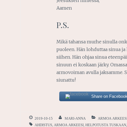
Jeesuksen nimessä,
Aamen
P.S.
Mikä tahansa murhe sinulla onki
puoleen. Hän lohduttaa sinua ja 
siihen. Hän ohjaa sinua eteenpä
sinuun ei koskaan järky. Omas
armovoiman avulla jaksamme. Se 
siunattu!
Share on Faceboo
2019-10-15
MARI-ANNA
ARMOA ARKEES
AHDISTUS
,
ARMOA ARKEESI
,
HELPOTUSTA TUSKAAN