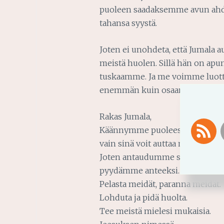
puoleen saadaksemme avun ahdi
tahansa syystä.
Joten ei unohdeta, että Jumala a
meistä huolen. Sillä hän on ap
tuskaamme. Ja me voimme luott
enemmän kuin osaamme kuvitel
Rakas Jumala,
Käännymme puoleesi, koska itse 
vain sinä voit auttaa meitä.
Joten antaudumme sinulle ja
pyydämme anteeksi.
Pelasta meidät, paranna meidät.
Lohduta ja pidä huolta.
Tee meistä mielesi mukaisia.