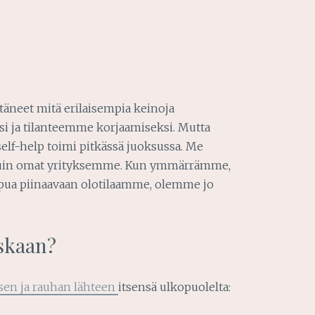
äneet mitä erilaisempia keinoja
 ja tilanteemme korjaamiseksi. Mutta
self-help toimi pitkässä juoksussa. Me
kuin omat yrityksemme. Kun ymmärrämme,
apua piinaavaan olotilaamme, olemme jo
uskaan?
sen ja rauhan lähteen
itsensä ulkopuolelta: