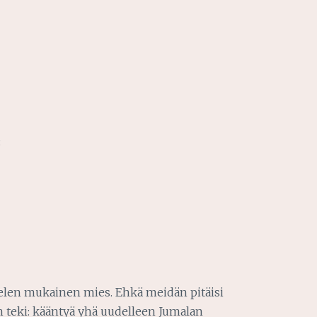
:
elen mukainen mies. Ehkä meidän pitäisi
n teki: kääntyä yhä uudelleen Jumalan