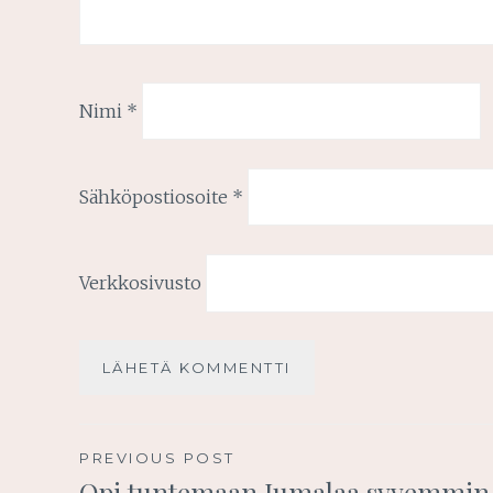
Nimi
*
Sähköpostiosoite
*
Verkkosivusto
Artikkelien
PREVIOUS POST
Opi tuntemaan Jumalaa syvemmin