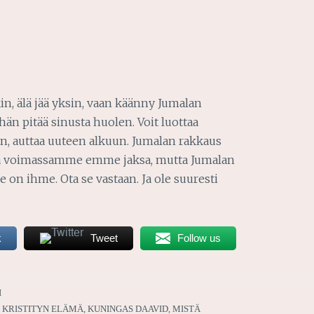
n, älä jää yksin, vaan käänny Jumalan
hän pitää sinusta huolen. Voit luottaa
in, auttaa uuteen alkuun. Jumalan rakkaus
sa voimassamme emme jaksa, mutta Jumalan
on ihme. Ota se vastaan. Ja ole suuresti
k
Tweet
Follow us
I
,
KRISTITYN ELÄMÄ
,
KUNINGAS DAAVID
,
MISTÄ