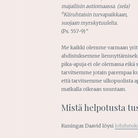
majailisin autiomaassa. (sela)
9
Kiiruhtaisin turvapaikkaan,
suojaan myrskytuulelta.
(Ps. 55:7-9)
“
Me kaikki olemme varmaan yritt
ahdistuksemme liennyttämiseksi
pika-apuja ei ole olemassa eikä 
tarvitsemme jotain parempaa 
että tarvitsemme ulkopuolista 
matkalla oikeaan suuntaan.
Mistä helpotusta t
Kuningas Daavid löysi
lohdutuk