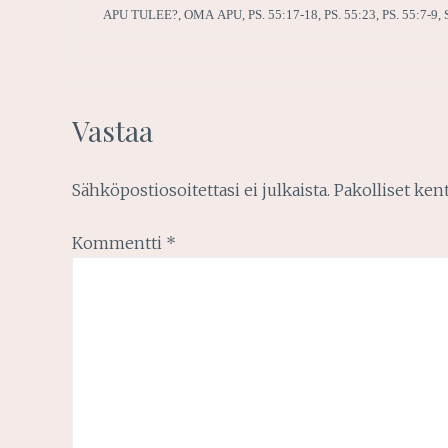
APU TULEE?
,
OMA APU
,
PS. 55:17-18
,
PS. 55:23
,
PS. 55:7-9
,
Vastaa
Sähköpostiosoitettasi ei julkaista.
Pakolliset ken
Kommentti
*