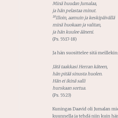
Minä huudan Jumalaa,
ja hän pelastaa minut.
18
Illoin, aamuin ja keskipäivällä
minä huokaan ja valitan,
ja hän kuulee ääneni.
(Ps. 55:17-18)
Ja hän suosittelee sitä meillekin
Jätä taakkasi Herran käteen,
hän pitää sinusta huolen.
Hän ei ikinä salli
hurskaan sortua.
(Ps. 55:23)
Kuningas Daavid oli Jumalan mi
kuunnella ja tehdä niin kuin hä