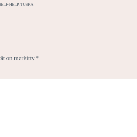
SELF-HELP
,
TUSKA
tät on merkitty
*