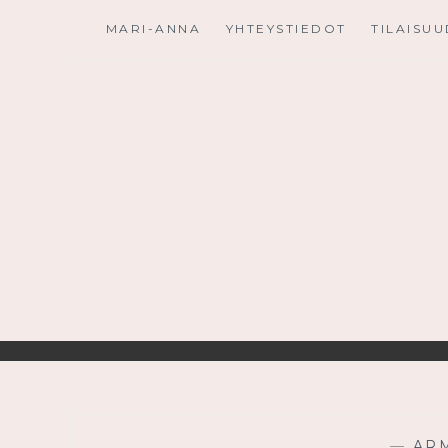
Skip
MARI-ANNA
YHTEYSTIEDOT
TILAISU
to
content
—
AR