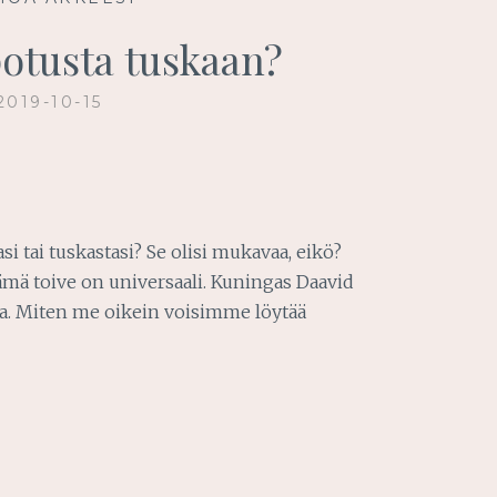
potusta tuskaan?
2019-10-15
si tai tuskastasi? Se olisi mukavaa, eikö?
 tämä toive on universaali. Kuningas Daavid
lla. Miten me oikein voisimme löytää