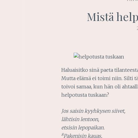
Mistä hel
Haluaisitko sinä paeta tilanteesta
Mutta elämä ei toimi niin. Silti
toivoi samaa, kun hän oli ahtaa
helpotusta tuskaan?
Jos saisin kyyhkysen siivet,
lähtisin lentoon,
etsisin lepopaikan.
8
Pakenisin kauas,