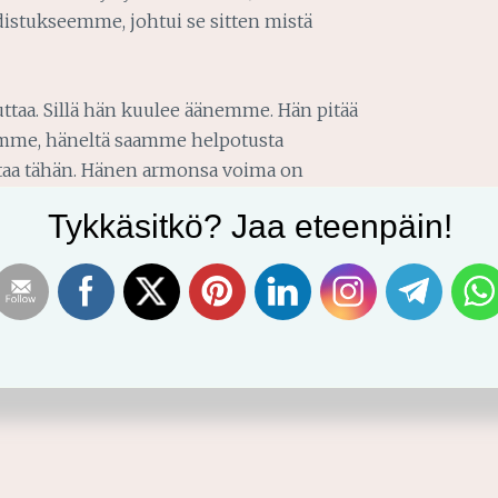
stukseemme, johtui se sitten mistä
uttaa. Sillä hän kuulee äänemme. Hän pitää
umme, häneltä saamme helpotusta
aa tähän. Hänen armonsa voima on
la.
Tykkäsitkö? Jaa eteenpäin!
ei auta,