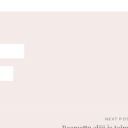
NEXT PO
Raamattu elää ja toim