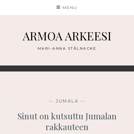
Skip
MENU
to
content
ARMOA ARKEESI
MARI-ANNA STÅLNACKE
—
JUMALA
—
Sinut on kutsuttu Jumalan
rakkauteen