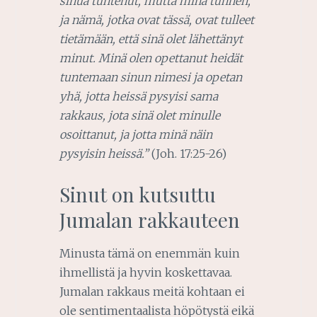
sinua tuntenut, mutta minä tunnen,
ja nämä, jotka ovat tässä, ovat tulleet
tietämään, että sinä olet lähettänyt
minut. Minä olen opettanut heidät
tuntemaan sinun nimesi ja opetan
yhä, jotta heissä pysyisi sama
rakkaus, jota sinä olet minulle
osoittanut, ja jotta minä näin
pysyisin heissä.”
(Joh. 17:25-26)
Sinut on kutsuttu
Jumalan rakkauteen
Minusta tämä on enemmän kuin
ihmellistä ja hyvin koskettavaa.
Jumalan rakkaus meitä kohtaan ei
ole sentimentaalista höpötystä eikä