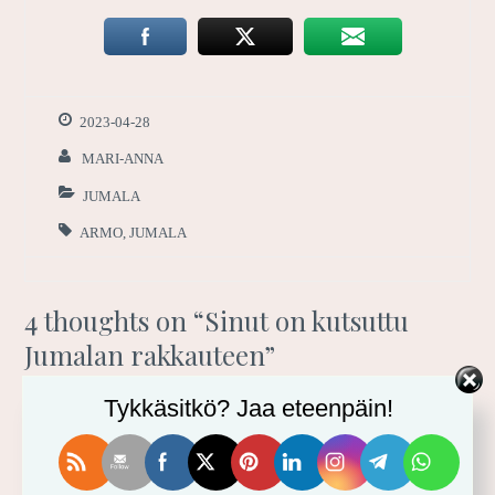
2023-04-28
MARI-ANNA
JUMALA
ARMO
,
JUMALA
4 thoughts on “
Sinut on kutsuttu
Jumalan rakkauteen
”
Tykkäsitkö? Jaa eteenpäin!
Tiina Löfström