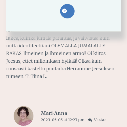
2023-04-29 at 5:06 am
Vastaa
Kiitos! Elämässäni kovat myrskyt ja väärät valinnat,
ovat pirstonneet pahasti karikoissa, harjoittaneet
identiteettiäni, mikä se sitten olikaan? Oli ihanaa
lukea, kuinka Jumala parantaa, ja vahvistaa kuin
uutta identiteettiäni OLEMALLA JUMALALLE
RAKAS. Ilmeinen ja ihmeinen armo!! Oi kiitos
Jeesus, ettet milloinkaan hylkää! Olkaa kuin
runsaasti kasteltu puutarha Herramme Jeesuksen
nimeen. T: Tiina L.
Mari-Anna
2023-05-05 at 12:27 pm
Vastaa