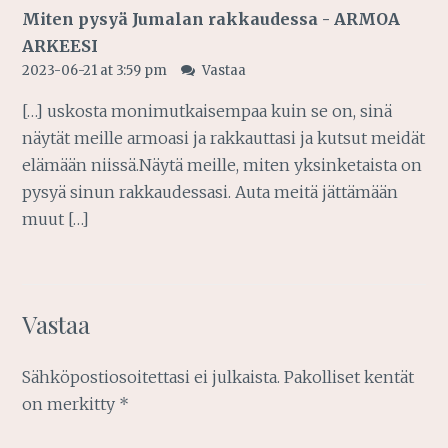
Miten pysyä Jumalan rakkaudessa - ARMOA
ARKEESI
2023-06-21 at 3:59 pm
Vastaa
[…] uskosta monimutkaisempaa kuin se on, sinä
näytät meille armoasi ja rakkauttasi ja kutsut meidät
elämään niissä.Näytä meille, miten yksinketaista on
pysyä sinun rakkaudessasi. Auta meitä jättämään
muut […]
Vastaa
Sähköpostiosoitettasi ei julkaista.
Pakolliset kentät
on merkitty
*