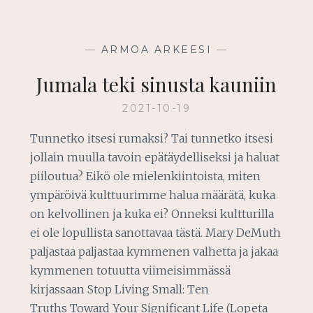
VALITSEMA
—
ARMOA ARKEESI
—
Jumala teki sinusta kauniin
2021-10-19
Tunnetko itsesi rumaksi? Tai tunnetko itsesi
jollain muulla tavoin epätäydelliseksi ja haluat
piiloutua? Eikö ole mielenkiintoista, miten
ympäröivä kulttuurimme halua määrätä, kuka
on kelvollinen ja kuka ei? Onneksi kultturilla
ei ole lopullista sanottavaa tästä. Mary DeMuth
paljastaa paljastaa kymmenen valhetta ja jakaa
kymmenen totuutta viimeisimmässä
kirjassaan Stop Living Small: Ten
Truths Toward Your Significant Life (Lopeta