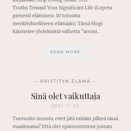
Truths Toward Your Significant Life (Lopeta
pienesti eläminen: 10 totuutta
merkitykselliseen elämään). Tämä blogi
käsittelee yhdeksättä valhetta ”arvosi…
SINÄ
READ MORE
OLET
ARVOKAS
—
KRISTITYN ELÄMÄ
—
Sinä olet vaikuttaja
2021-11-02
Tuntuuko sinusta, ettet jätä mitään jälkeä tässä
maailmassa? Että olet epäonnistunut jostain