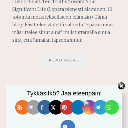
Living Small: Ten Truths Toward Your
Significant Life (Lopeta pienesti eläminen: 10
totuutta merkitykselliseen elämään). Tämä
blogi käsittelee viidettä valhetta ”Epävarmuus
määrittelee sinut aina” muistuttamalla sinua
siitä, että Jumalan lapsena sinut…
TURVASI
READ MORE
ON
JEESUKSESSA
—
KRISTITYN ELÄMÄ
—
Tykkäsitkö? Jaa eteenpäin!
Sinä olet vahva Jeesuksessa
2021-10-05
Toivoisitko olevasi täydellinen? Oletko