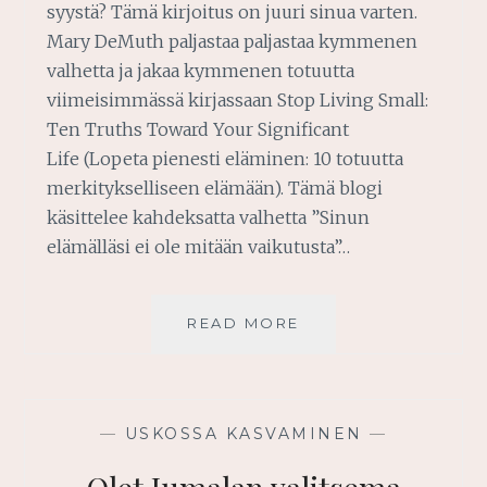
syystä? Tämä kirjoitus on juuri sinua varten.
Mary DeMuth paljastaa paljastaa kymmenen
valhetta ja jakaa kymmenen totuutta
viimeisimmässä kirjassaan Stop Living Small:
Ten Truths Toward Your Significant
Life (Lopeta pienesti eläminen: 10 totuutta
merkitykselliseen elämään). Tämä blogi
käsittelee kahdeksatta valhetta ”Sinun
elämälläsi ei ole mitään vaikutusta”…
SINÄ
READ MORE
OLET
VAIKUTTAJA
—
USKOSSA KASVAMINEN
—