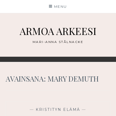
Skip
MENU
to
content
ARMOA ARKEESI
MARI-ANNA STÅLNACKE
AVAINSANA:
MARY DEMUTH
—
KRISTITYN ELÄMÄ
—