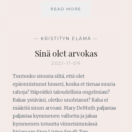
ELÄMÄÄSI
READ MORE
UUDISTETAAN
JUMALAN
SUUNNITELMAN
MUKAISESTI
—
KRISTITYN ELÄMÄ
—
Sinä olet arvokas
2021-11-09
Tuntuuko sinusta siltä, että olet
epäonnistunut luuseri, koska et tienaa suuria
rahoja? Häpeätkö taloudellisia ongelmiasi?
Rakas ystäväni, oletko unohtanut? Raha ei
määritä sinun arvoasi. Mary DeMuth paljastaa
paljastaa kymmenen valhetta ja jakaa
kymmenen totuutta viimeisimmässä
kirjassaan Stop Living Small: Ten