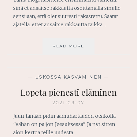
sinä et ansaitse rakkautta osoittamalla sinulle
sensijaan, että olet suuresti rakastettu. Saatat
ajatella, ettet ansaitse rakkautta taikka…
OLET
READ MORE
SUURESTI
RAKASTETTU
—
USKOSSA KASVAMINEN
—
Lopeta pienesti eläminen
2021-09-07
Juuri tänään pidin aamuhartauden otsikolla
”vähän on paljon Jeesuksessa”. Ja nyt sitten
aion kertoa teille uudesta