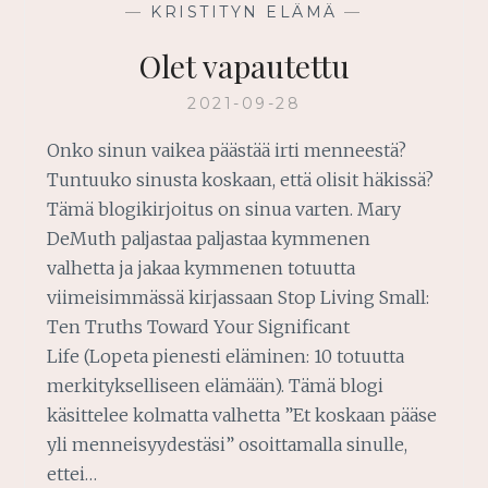
—
KRISTITYN ELÄMÄ
—
Olet vapautettu
2021-09-28
Onko sinun vaikea päästää irti menneestä?
Tuntuuko sinusta koskaan, että olisit häkissä?
Tämä blogikirjoitus on sinua varten. Mary
DeMuth paljastaa paljastaa kymmenen
valhetta ja jakaa kymmenen totuutta
viimeisimmässä kirjassaan Stop Living Small:
Ten Truths Toward Your Significant
Life (Lopeta pienesti eläminen: 10 totuutta
merkitykselliseen elämään). Tämä blogi
käsittelee kolmatta valhetta ”Et koskaan pääse
yli menneisyydestäsi” osoittamalla sinulle,
ettei…