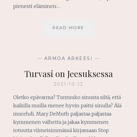
pienesti eläminen:…
JUMALA
READ MORE
TEKI
SINUSTA
KAUNIIN
—
ARMOA ARKEESI
—
Turvasi on Jeesuksessa
2021-10-12
Oletko epävarma? Tuntuuko sinusta siltä, että
kaikilla muilla menee hyvin paitsi sinulla? Älä
murehdi. Mary DeMuth paljastaa paljastaa
kymmenen valhetta ja jakaa kymmenen
totuutta viimeisimmässä kirjassaan Stop