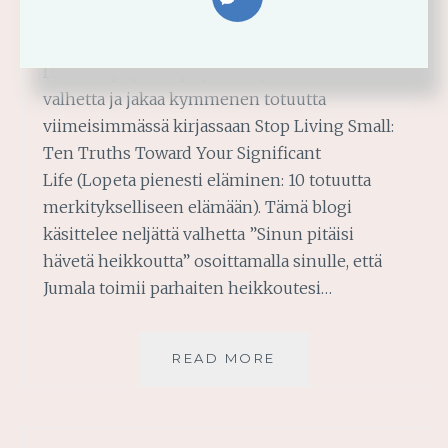
väsynyt pyytämään apua? Vakuutan, ettei ole
mitään syytä hävetä heikkouksia. Mary
DeMuth paljastaa paljastaa kymmenen
valhetta ja jakaa kymmenen totuutta
viimeisimmässä kirjassaan Stop Living Small:
Ten Truths Toward Your Significant
Life (Lopeta pienesti eläminen: 10 totuutta
merkitykselliseen elämään). Tämä blogi
käsittelee neljättä valhetta ”Sinun pitäisi
hävetä heikkoutta” osoittamalla sinulle, että
Jumala toimii parhaiten heikkoutesi…
SINÄ
READ MORE
OLET
VAHVA
JEESUKSESSA