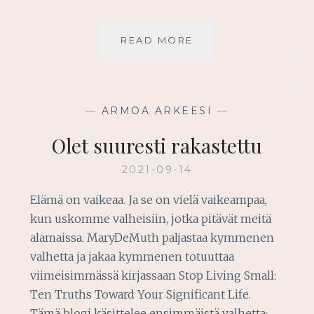
OLET
READ MORE
VAPAUTETTU
—
ARMOA ARKEESI
—
Olet suuresti rakastettu
2021-09-14
Elämä on vaikeaa. Ja se on vielä vaikeampaa,
kun uskomme valheisiin, jotka pitävät meitä
alamaissa. MaryDeMuth paljastaa kymmenen
valhetta ja jakaa kymmenen totuuttaa
viimeisimmässä kirjassaan Stop Living Small:
Ten Truths Toward Your Significant Life.
Tämä blogi käsittelee ensimmäistä valhetta: