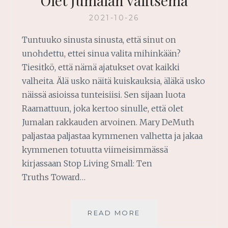
Olet Jumalan valitsema
2021-10-26
Tuntuuko sinusta sinusta, että sinut on
unohdettu, ettei sinua valita mihinkään?
Tiesitkö, että nämä ajatukset ovat kaikki
valheita. Älä usko näitä kuiskauksia, äläkä usko
näissä asioissa tunteisiisi. Sen sijaan luota
Raamattuun, joka kertoo sinulle, että olet
Jumalan rakkauden arvoinen. Mary DeMuth
paljastaa paljastaa kymmenen valhetta ja jakaa
kymmenen totuutta viimeisimmässä
kirjassaan Stop Living Small: Ten
Truths Toward…
OLET
READ MORE
JUMALAN