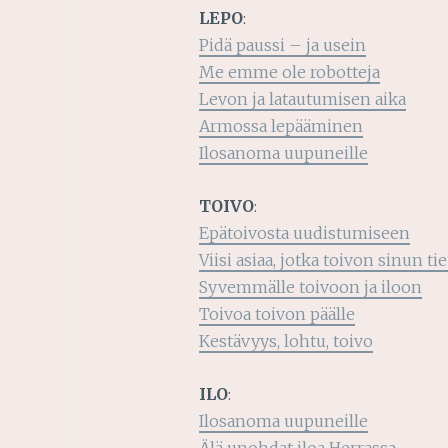
LEPO
:
Pidä paussi – ja usein
Me emme ole robotteja
Levon ja latautumisen aika
Armossa lepääminen
Ilosanoma uupuneille
TOIVO
:
Epätoivosta uudistumiseen
Viisi asiaa, jotka toivon sinun ti
Syvemmälle toivoon ja iloon
Toivoa toivon päälle
Kestävyys, lohtu, toivo
ILO
:
Ilosanoma uupuneille
Älä unohdat iloa Herrassa