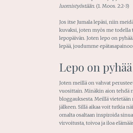
luomistyöstään.
(1. Moos. 2:2-3)
Jos itse Jumala lepäsi, niin meid
kuvaksi, joten myös me todella t
lepopäivän. Joten lepo on pyhä
lepää, joudumme epätasapaino
Lepo on pyhää
Joten meillä on vahvat perusteet
vuosittain. Minäkin aion tehdä n
bloggauksesta. Meillä vietetään r
jälkeen. Sillä aikaa voit tutkia nä
omalta osaltaan inspiroida sinua 
virvoitusta, toivoa ja iloa elämääs