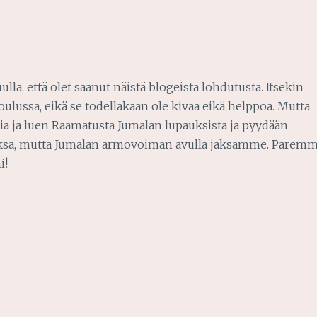
la, että olet saanut näistä blogeista lohdutusta. Itsekin
lussa, eikä se todellakaan ole kivaa eikä helppoa. Mutta
ia ja luen Raamatusta Jumalan lupauksista ja pyydään
aksa, mutta Jumalan armovoiman avulla jaksamme. Paremm
i!