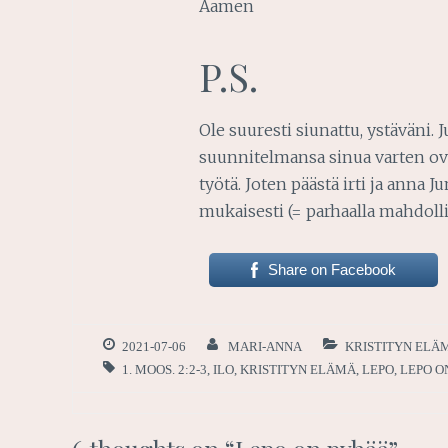
Aamen
P.S.
Ole suuresti siunattu, ystäväni.
suunnitelmansa sinua varten ovat
työtä. Joten päästä irti ja anna 
mukaisesti (= parhaalla mahdollis
Share on Facebook
2021-07-06
MARI-ANNA
KRISTITYN ELÄ
1. MOOS. 2:2-3
,
ILO
,
KRISTITYN ELÄMÄ
,
LEPO
,
LEPO O