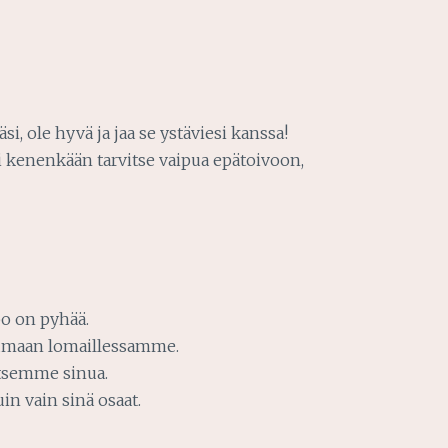
si, ole hyvä ja jaa se ystäviesi kanssa!
ei kenenkään tarvitse vaipua epätoivoon,
epo on pyhää.
tumaan lomaillessamme.
itsemme sinua.
in vain sinä osaat.