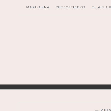
Skip
MARI-ANNA
YHTEYSTIEDOT
TILAISU
to
content
—
KRI