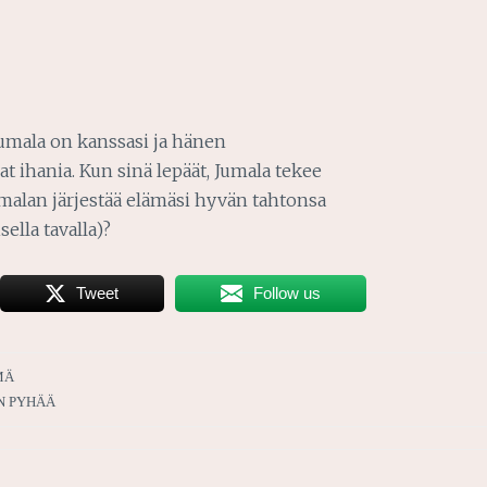
 Jumala on kanssasi ja hänen
 ihania. Kun sinä lepäät, Jumala tekee
Jumalan järjestää elämäsi hyvän tahtonsa
ella tavalla)?
Tweet
Follow us
MÄ
N PYHÄÄ