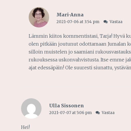
Mari-Anna
2021-07-06 at 3:54 pm
Vastaa
Lämmin kiitos kommentistasi, Tarja! Hyvä kuul
olen pitkään joutunut odottamaan Jumalan kou
silloin muistelen jo saamiani rukousvastauks
rukouksessa uskonvahvistusta. Itse emme j
ajat edessäpäin! Ole suuresti siunattu, ystävän
Ulla Sissonen
2021-07-07 at 5:06 pm
Vastaa
Hei!