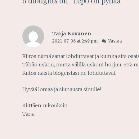
6 thoughts on “
Lepo on pyhää
”
Tarja Kovanen
2021-07-06 at 2:49 pm
Vastaa
Kiitos nämä sanat lohduttavat ja kuinka sitä osaisi
Tähän uskon, mutta välillä uskoni horjuu, että mi
Kiitos näistä blogeistasi ne lohduttavat.
Hyvää lomaa ja siunausta sinulle!
Kiittäen rukouksin
Tarja