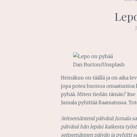
Lepo
Dan Burton/Unsplash
Heinäkuu on täällä ja on aika le
jopa potea huonoa omaatuntoa l
pyhää. Miten tiedän tämän? Itse
Jumala pyhittää Raamatussa. Tote
Seitsemäntenä päivänä Jumala sa
päivänä hän lepäsi kaikesta työstä
seitsemännen päivän ja pyhitti se