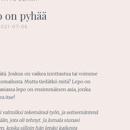
 on pyhää
2021-07-06
vätä. Joskus on vaikea irrottautua tai voimme
omailusta. Mutta tiedätkö mitä? Lepo on
 asiassa lepo on ensimmäinen asia, jonka
a itse!
i valmiiksi tekemänsä työn, ja seitsemäntenä
än, jota oli tehnyt. Ja Jumala siunasi
n, koska silloin hän lepäsi kaikesta