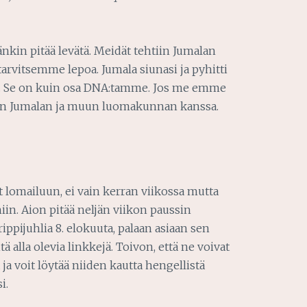
änkin pitää levätä. Meidät tehtiin Jumalan
arvitsemme lepoa. Jumala siunasi ja pyhitti
ä. Se on kuin osa DNA:tamme. Jos me emme
on Jumalan ja muun luomakunnan kanssa.
 lomailuun, ei vain kerran viikossa mutta
iin. Aion pitää neljän viikon paussin
ippijuhlia 8. elokuuta, palaan asiaan sen
itä alla olevia linkkejä. Toivon, että ne voivat
ja voit löytää niiden kautta hengellistä
i.